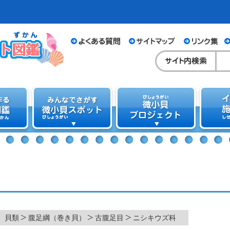
貝類
腹足綱（巻き貝）
古腹足目
ニシキウズ科