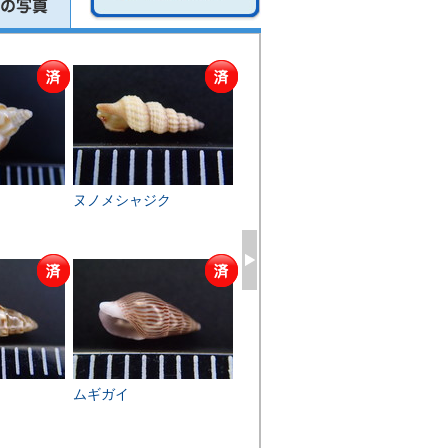
ヌノメシャジク
ムギガイ
マメ
ムギガイ
マガキ
フネ