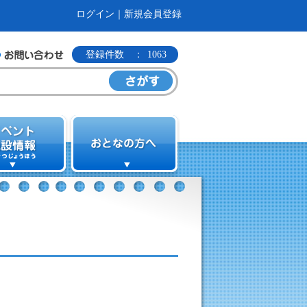
ログイン
｜
新規会員登録
登録件数 ：
1063