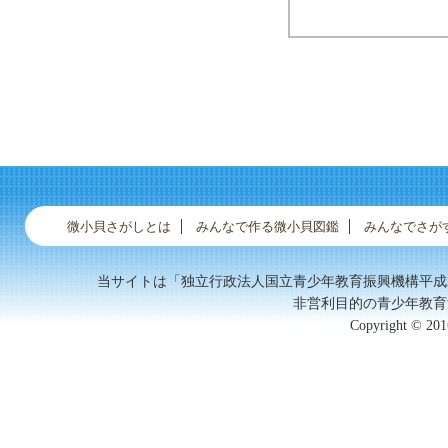
ヌシタダミ
ベニバイ
ベニイタダキシロ...
微小貝さがしとは
みんなで作る微小貝図鑑
みんなでさが
当サイトは「独立行政法人国立青少年教育振興機構平成
非営利目的の青少年教育
Copyright © 2016
同定中9