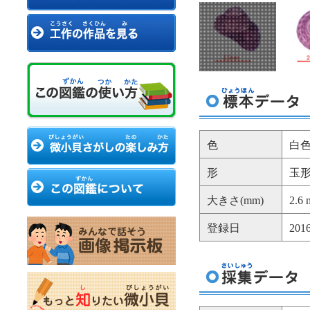
色
白
形
玉
大きさ(mm)
2.6
登録日
20