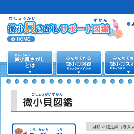
貝類
腹足綱（巻き