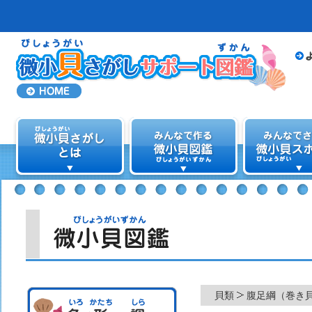
貝類
腹足綱（巻き