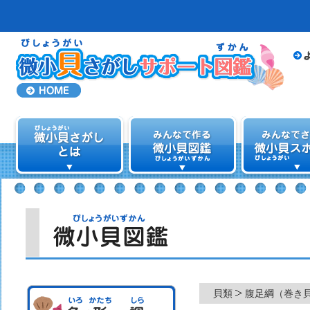
貝類
腹足綱（巻き