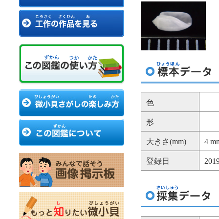
色
形
大きさ(mm)
4 m
登録日
20