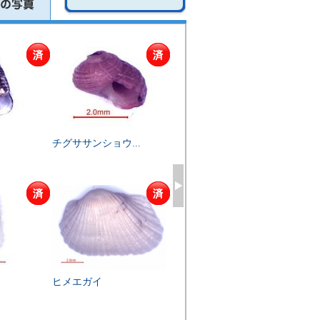
チグササンショウ...
ヒメエガイ
ヒメキ
ヒメエガイ
ヒメカタベ
ヒナ