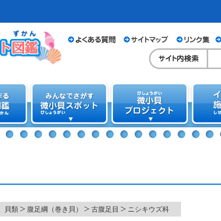
貝類
腹足綱（巻き貝）
古腹足目
ニシキウズ科