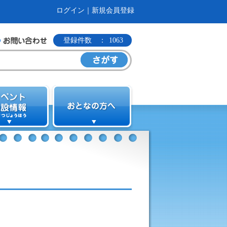
ログイン
｜
新規会員登録
登録件数 ：
1063