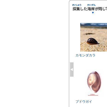
ズイチモンジ
ヨメガカサ
カモンダカラ
クロガイ
ブドウガイ