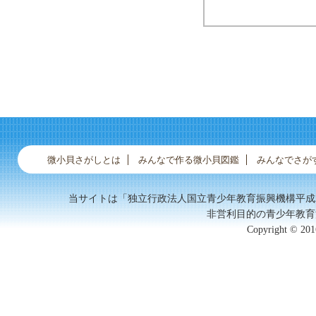
シボタル
ムシボタル
ムシエビ
微小貝さがしとは
みんなで作る微小貝図鑑
みんなでさが
当サイトは「独立行政法人国立青少年教育振興機構平成
非営利目的の青少年教育
Copyright © 2016
ヤタテガイ？