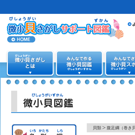
貝類
腹足綱（巻き