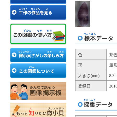
色
茶
形
筆
大きさ(mm)
8.3
登録日
20