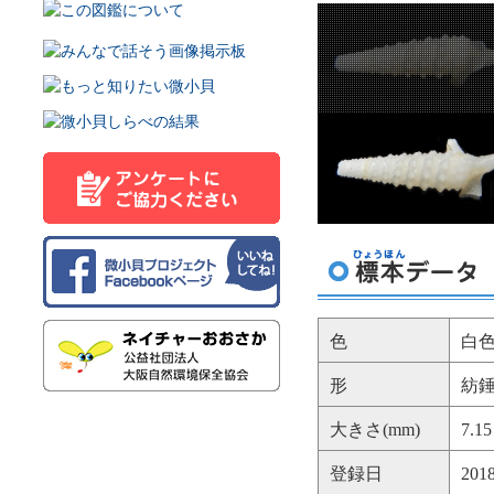
色
白
形
紡
大きさ(mm)
7.1
登録日
20