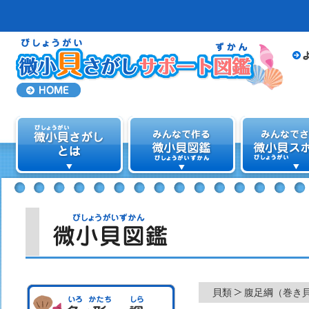
貝類
腹足綱（巻き