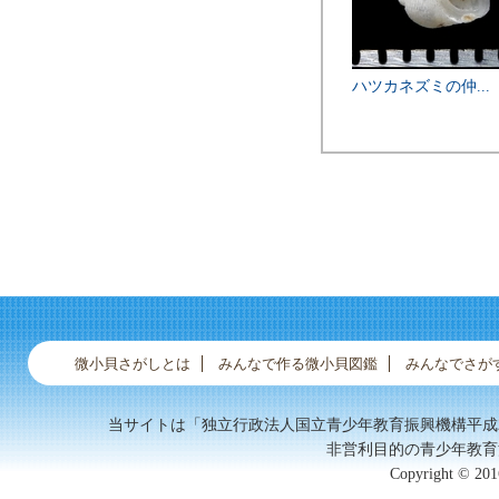
ラミジンギリ...
ミジンギリギリツ...
ハツカネズミの仲...
ギガイ
微小貝さがしとは
みんなで作る微小貝図鑑
みんなでさが
当サイトは「独立行政法人国立青少年教育振興機構平成
非営利目的の青少年教育
Copyright © 2016