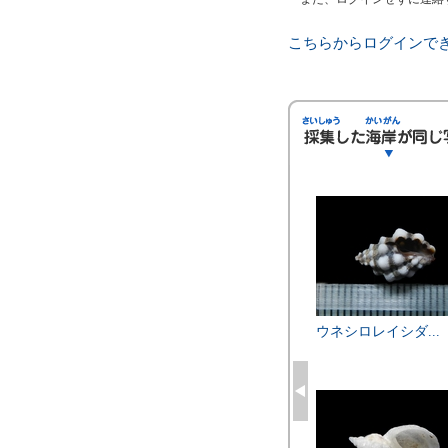
こちらからログインで
ジンツツガイ
ヒノイデミジンツ...
ウネシロレイシダ...