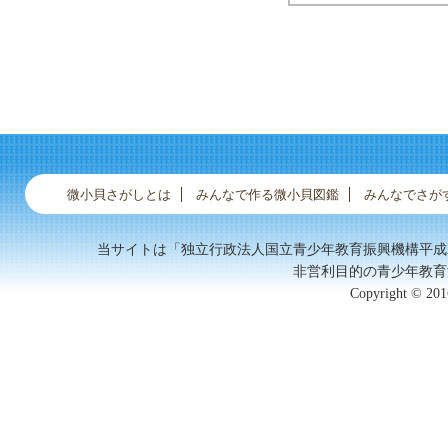
ギガイ
微小貝さがしとは
みんなで作る微小貝図鑑
みんなでさが
当サイトは「独立行政法人国立青少年教育振興機構平成
非営利目的の青少年教育
Copyright © 2016