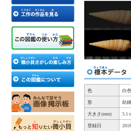
色
白
形
紡
大きさ(mm)
5.1
登録日
20