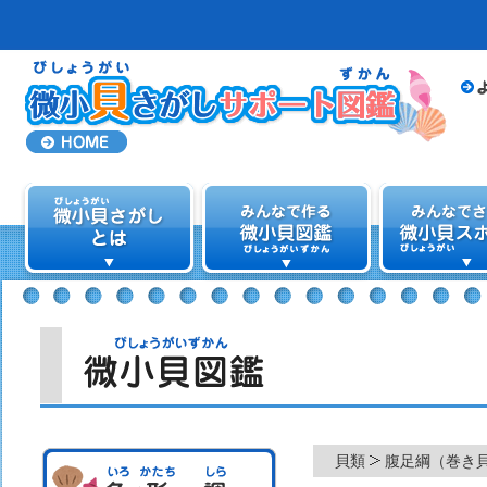
貝類
腹足綱（巻き